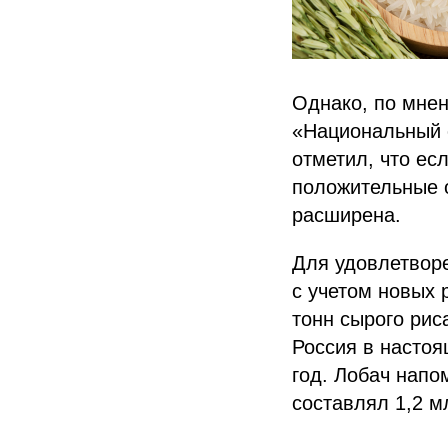
Однако, по мне
«Национальный с
отметил, что ес
положительные о
расширена.
Для удовлетворе
с учетом новых 
тонн сырого рис
Россия в настоя
год. Лобач напо
составлял 1,2 м