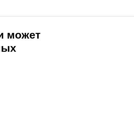
и может
ных