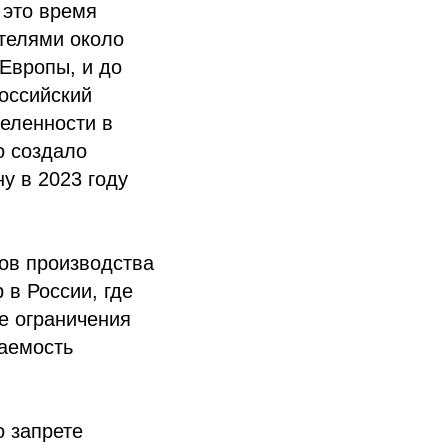
 это время
ателями около
 Европы, и до
оссийский
деленности в
о создало
у в 2023 году
сов производства
 в России, где
ые ограничения
ваемость
о запрете