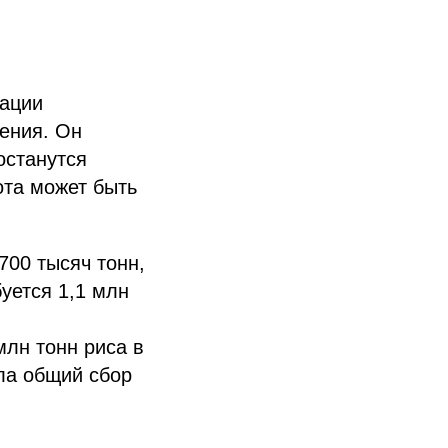
иации
ения. Он
останутся
ота может быть
700 тысяч тонн,
уется 1,1 млн
млн тонн риса в
ла общий сбор