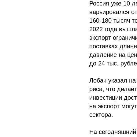
Россия уже 10 л
варьировался от
160-180 тысяч т
2022 года вышла
экспорт огранич
поставках длинн
давление на цен
до 24 тыс. рубл
Лобач указал на
риса, что делае
инвестиции дост
на экспорт могу
сектора.
На сегодняшний 