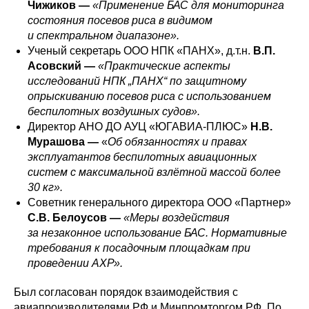
Чижиков —
«Применение БАС для мониторинга
состояния посевов риса в видимом
и спектральном диапазоне».
Ученый секретарь ООО НПК «ПАНХ», д.т.н.
В.П.
Асовский —
«Практические аспекты
исследований НПК „ПАНХ“ по защитному
опрыскиванию посевов риса с использованием
беспилотных воздушных судов».
Директор АНО ДО АУЦ «ЮГАВИА-ПЛЮС»
Н.В.
Мурашова —
«
Об обязанностях и правах
эксплуатантов беспилотных авиационных
систем с максимальной взлётной массой более
30 кг».
Советник генерального директора ООО «Партнер»
С.В. Белоусов —
«Меры воздействия
за незаконное использование БАС. Нормативные
требования к посадочным площадкам при
проведении АХР».
Был согласован порядок взаимодействия с
авиапроизводителями РФ и Минпромторгом РФ. По