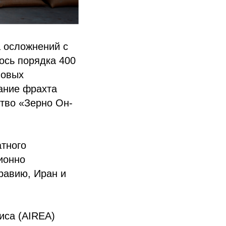
а осложнений с
ось порядка 400
новых
жание фрахта
ство «Зерно Он-
тного
ионно
равию, Иран и
иса (AIREA)