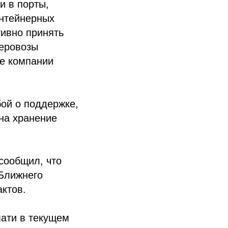
и в порты,
онтейнерных
тивно принять
неровозы
ые компании
бой о поддержке,
на хранение
сообщил, что
 Ближнего
ктов.
мати в текущем