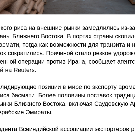
кого риса на внешние рынки замедлились из-з
раны Ближнего Востока. В портах страны скопил
басмати, тогда как возможности для транзита и 
ок сократились. Причиной стало резкое удоро
енной операции против Ирана, сообщает агент
й на Reuters.
 лидирующие позиции в мире по экспорту арома
иса басмати. Более половины поставок традиц
ынки Ближнего Востока, включая Саудовскую А
рабские Эмираты.
дента Всеиндийской ассоциации экспортеров р