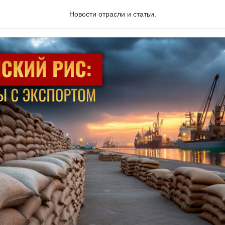
 риса из Индии замедлил
Новости отрасли и статьи.