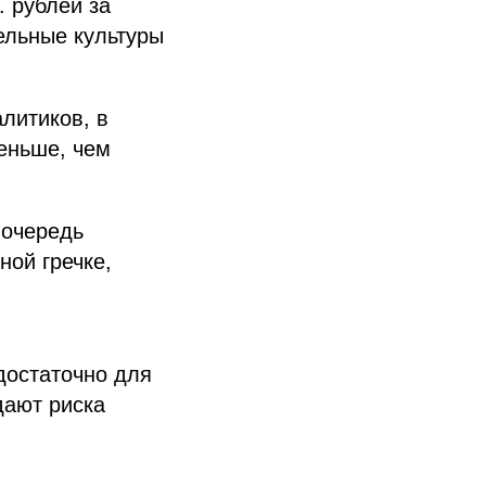
. рублей за
ельные культуры
литиков, в
меньше, чем
 очередь
ной гречке,
достаточно для
дают риска