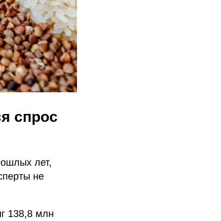
ся спрос
рошлых лет,
сперты не
г 138,8 млн