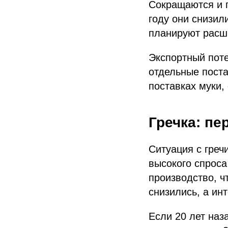
Сокращаются и 
году они снизил
планируют расши
Экспортный пот
отдельные поста
поставках муки,
Гречка: пе
Ситуация с греч
высокого спроса
производство, ч
снизились, а инт
Если 20 лет наз