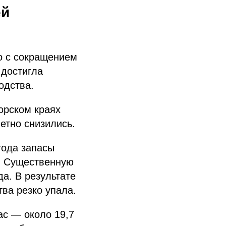
ей
о с сокращением
 достигла
одства.
орском краях
метно снизились.
года запасы
). Существенную
да. В результате
ва резко упала.
час — около 19,7