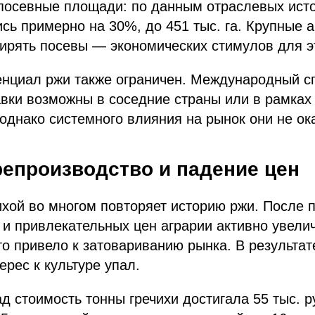
посевные площади: по данным отраслевых исто
ись примерно на 30%, до 451 тыс. га. Крупные 
рять посевы — экономических стимулов для эт
енциал ржи также ограничен. Международный с
вки возможны в соседние страны или в рамках
 однако системного влияния на рынок они не ок
репроизводство и падение цен
ихой во многом повторяет историю ржи. После 
 и привлекательных цен аграрии активно увели
то привело к затовариванию рынка. В результат
ерес к культуре упал.
ад стоимость тонны гречихи достигала 55 тыс. р