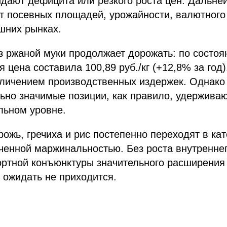
идают дефицита или резкого роста цен. Дальн
от посевных площадей, урожайности, валютного
шних рынках.
з ржаной муки продолжает дорожать: по состоя
 цена составила 100,89 руб./кг (+12,8% за год)
еличением производственных издержек. Однако
ьно значимые позиции, как правило, удержива
льном уровне.
рожь, гречиха и рис постепенно переходят в к
иченной маржинальностью. Без роста внутренне
ортной конъюнктуры значительного расширения
 ожидать не приходится.