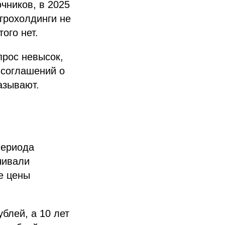
чников, в 2025
агрохолдинги не
ого нет.
прос невысок,
 соглашений о
азывают.
периода
чивали
е цены
ублей, а 10 лет