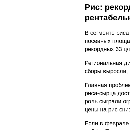
Рис: реко
рентабель
В сегменте риса
посевных площад
рекордных 63 ц/
Региональная д
сборы выросли, 
Главная проблем
риса-сырца дост
роль сыграли ог
цены на рис сни
Если в феврале 