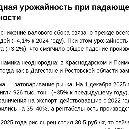
рдная урожайность при падающ
ности
 снижение валового сбора связано прежде всег
ей (–4,1% к 2024 году). При этом урожайность
га (+3,2%), что смягчило общее падение произв
инамика неоднородна: в Краснодарском и Прим
тогда как в Дагестане и Ростовской области за
а — затоваривание рынка. На 1 декабря 2025 
игли 926 тыс. тонн (+35% к предыдущему году
раничения на экспорт, действовавшие с 2022 го
зились на 35–40%, а рентабельность производст
2025 года рис-сырец стоил 30,5 руб./кг, то сей