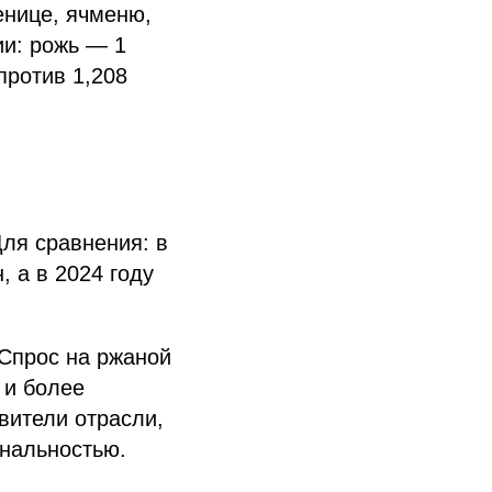
енице, ячменю,
ии: рожь — 1
против 1,208
ля сравнения: в
, а в 2024 году
Спрос на ржаной
 и более
вители отрасли,
инальностью.