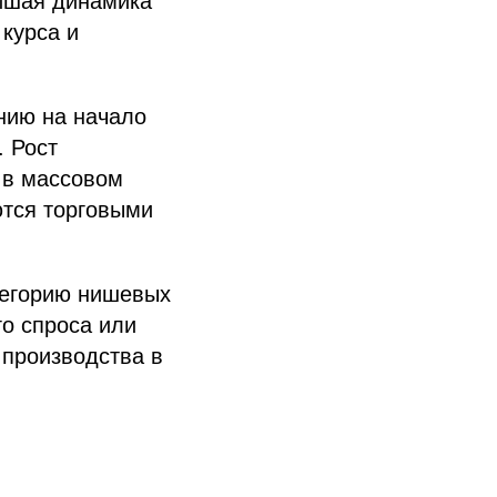
ейшая динамика
 курса и
нию на начало
. Рост
 в массовом
ются торговыми
атегорию нишевых
го спроса или
 производства в