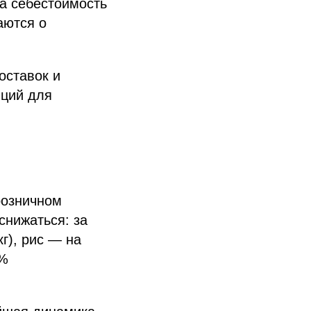
 а себестоимость
аются о
оставок и
нций для
розничном
снижаться: за
г), рис — на
9%